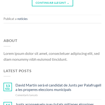
CONTINUAR LLEGINT
→
Publicat a
noticies
ABOUT
Lorem ipsum dolor sit amet, consectetuer adipiscing elit, sed
diam nonummy nibh euismod tincidunt.
LATEST POSTS
David Martín serà el candidat de Junts per Palafrugell
13
febr.
a les properes eleccions municipals
a
Comentaris tancats
David
Martín
Junts aconsegueix que ciutats mitjanes gironines
14