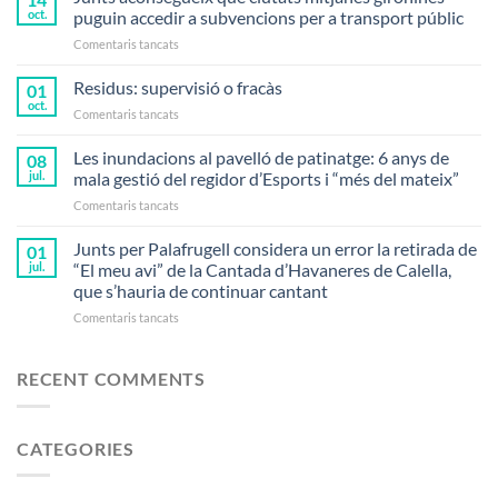
serà
oct.
puguin accedir a subvencions per a transport públic
el
a
Comentaris tancats
candidat
Junts
de
aconsegueix
Residus: supervisió o fracàs
Junts
01
que
per
oct.
a
Comentaris tancats
ciutats
Palafrugell
Residus:
mitjanes
a
supervisió
Les inundacions al pavelló de patinatge: 6 anys de
gironines
08
les
o
jul.
mala gestió del regidor d’Esports i “més del mateix”
puguin
properes
fracàs
accedir
eleccions
a
Comentaris tancats
a
municipals
Les
subvencions
inundacions
Junts per Palafrugell considera un error la retirada de
01
per
al
jul.
“El meu avi” de la Cantada d’Havaneres de Calella,
a
pavelló
que s’hauria de continuar cantant
transport
de
públic
a
Comentaris tancats
patinatge:
Junts
6
per
anys
Palafrugell
de
RECENT COMMENTS
considera
mala
un
gestió
error
del
CATEGORIES
la
regidor
retirada
d’Esports
de
i