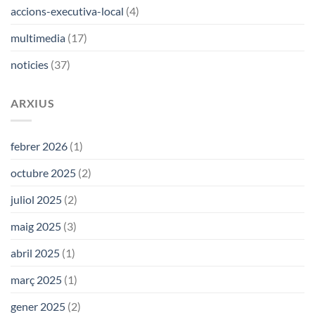
“El
“més
accions-executiva-local
(4)
meu
del
avi”
mateix”
multimedia
(17)
de
la
noticies
(37)
Cantada
d’Havaneres
de
Calella,
ARXIUS
que
s’hauria
de
febrer 2026
(1)
continuar
cantant
octubre 2025
(2)
juliol 2025
(2)
maig 2025
(3)
abril 2025
(1)
març 2025
(1)
gener 2025
(2)