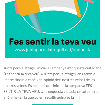
Junts per Palafrugell inicia la campanya d’enquesta ciutadana
“Fes sentir la teva veu” A Junts per Palafrugell ens sembla
imprescindible conèixer l’opinió dels nostres veïns i de les
nostres veïnes. És per això que iniciem la campanya FES
SENTIR LA TEVA VEU. Una enquesta ciutadana (totalment
anònima) en la que volem recollir quina és la […]