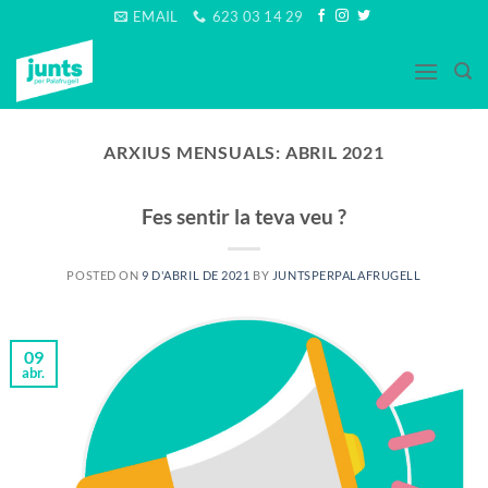
Skip
EMAIL
623 03 14 29
to
content
ARXIUS MENSUALS:
ABRIL 2021
Fes sentir la teva veu ?
POSTED ON
9 D'ABRIL DE 2021
BY
JUNTSPERPALAFRUGELL
09
abr.