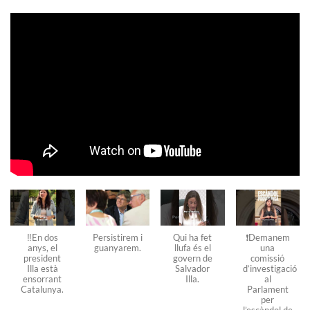
‼️En dos
Persistirem i
Qui ha fet
❗️Demanem
anys, el
guanyarem.
llufa és el
una
president
govern de
comissió
Illa està
Salvador
d’investigació
ensorrant
Illa.
al
Catalunya.
Parlament
per