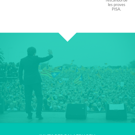
l’escàndol de
les proves
PISA.