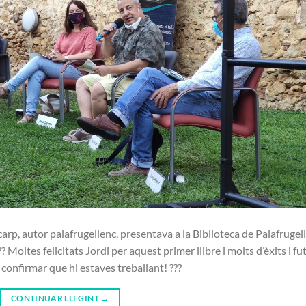
arp, autor palafrugellenc, presentava a la Biblioteca de Palafrugell
? Moltes felicitats Jordi per aquest primer llibre i molts d’èxits i fu
 confirmar que hi estaves treballant! ???
CONTINUAR LLEGINT
→