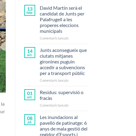
David Martín serà el
13
febr.
candidat de Junts per
Palafrugell a les
properes eleccions
municipals
a
Comentaris tancats
David
Martín
Junts aconsegueix que
14
serà
oct.
ciutats mitjanes
el
gironines puguin
candidat
accedir a subvencions
de
per a transport públic
Junts
per
a
Comentaris tancats
Palafrugell
Junts
a
aconsegueix
Residus: supervisió o
01
les
que
oct.
fracàs
properes
ciutats
 la
eleccions
a
Comentaris tancats
mitjanes
municipals
Residus:
tur
gironines
supervisió
Les inundacions al
puguin
08
o
accedir
jul.
pavelló de patinatge: 6
fracàs
a
anys de mala gestió del
subvencions
regidor d’Esports i