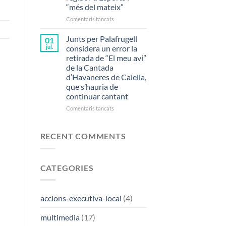
per
“més del mateix”
a
transport
a
Comentaris tancats
públic
Les
inundacions
Junts per Palafrugell
01
al
jul.
considera un error la
pavelló
retirada de “El meu avi”
de
de la Cantada
patinatge:
d’Havaneres de Calella,
6
que s’hauria de
anys
continuar cantant
de
mala
a
Comentaris tancats
gestió
Junts
del
per
regidor
Palafrugell
RECENT COMMENTS
d’Esports
considera
i
un
“més
error
del
CATEGORIES
la
mateix”
retirada
de
“El
accions-executiva-local
(4)
meu
avi”
multimedia
(17)
de