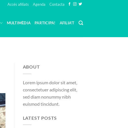
Accés afiliats
Agenda
Contacta
MULTIMÈDIA
PARTICIPA!
AFILIA’T
ABOUT
Lorem ipsum dolor sit amet,
consectetuer adipiscing elit,
sed diam nonummy nibh
euismod tincidunt.
LATEST POSTS