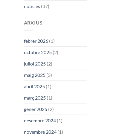
la
noticies
(37)
Cantada
d’Havaneres
de
Calella,
ARXIUS
que
s’hauria
de
febrer 2026
(1)
continuar
cantant
octubre 2025
(2)
juliol 2025
(2)
maig 2025
(3)
abril 2025
(1)
març 2025
(1)
gener 2025
(2)
desembre 2024
(1)
novembre 2024
(1)