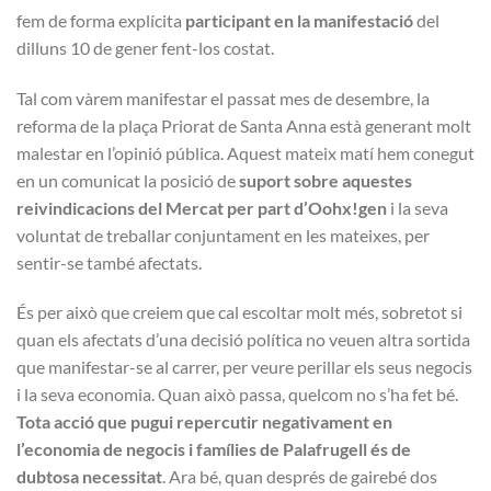
fem de forma explícita
participant en la manifestació
del
dilluns 10 de gener fent-los costat.
Tal com vàrem manifestar el passat mes de desembre, la
reforma de la plaça Priorat de Santa Anna està generant molt
malestar en l’opinió pública. Aquest mateix matí hem conegut
en un comunicat la posició de
suport sobre aquestes
reivindicacions del Mercat per part d’Oohx!gen
i la seva
voluntat de treballar conjuntament en les mateixes, per
sentir-se també afectats.
És per això que creiem que cal escoltar molt més, sobretot si
quan els afectats d’una decisió política no veuen altra sortida
que manifestar-se al carrer, per veure perillar els seus negocis
i la seva economia. Quan això passa, quelcom no s’ha fet bé.
Tota acció que pugui repercutir negativament en
l’economia de negocis i famílies de Palafrugell és de
dubtosa necessitat
. Ara bé, quan després de gairebé dos