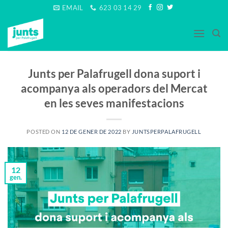
Skip
EMAIL
623 03 14 29
to
content
Junts per Palafrugell dona suport i
acompanya als operadors del Mercat
en les seves manifestacions
POSTED ON
12 DE GENER DE 2022
BY
JUNTSPERPALAFRUGELL
12
gen.