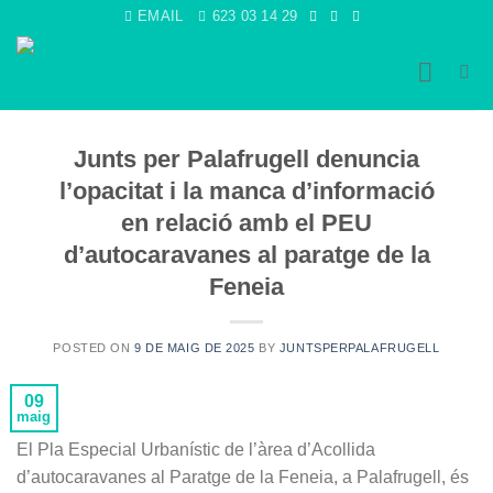
Skip
EMAIL
623 03 14 29
to
content
Junts per Palafrugell denuncia
l’opacitat i la manca d’informació
en relació amb el PEU
d’autocaravanes al paratge de la
Feneia
POSTED ON
9 DE MAIG DE 2025
BY
JUNTSPERPALAFRUGELL
09
maig
El Pla Especial Urbanístic de l’àrea d’Acollida
d’autocaravanes al Paratge de la Feneia, a Palafrugell, és