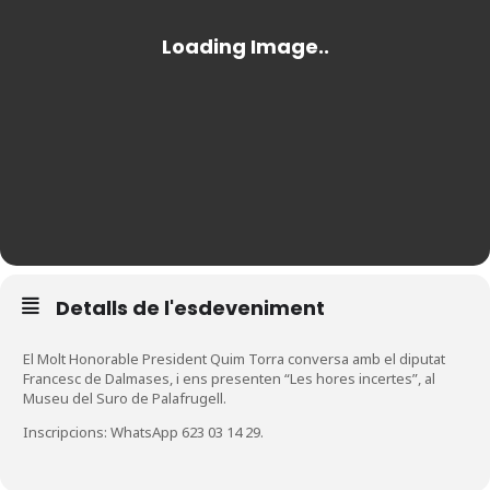
Detalls de l'esdeveniment
El Molt Honorable President Quim Torra conversa amb el diputat
Francesc de Dalmases, i ens presenten “Les hores incertes”, al
Museu del Suro de Palafrugell.
Inscripcions: WhatsApp 623 03 14 29.