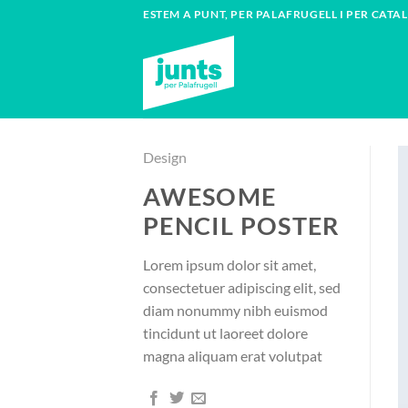
Skip
ESTEM A PUNT, PER PALAFRUGELL I PER CATA
to
content
Design
AWESOME
PENCIL POSTER
Lorem ipsum dolor sit amet,
consectetuer adipiscing elit, sed
diam nonummy nibh euismod
tincidunt ut laoreet dolore
magna aliquam erat volutpat